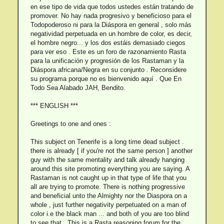
en ese tipo de vida que todos ustedes están tratando de
promover. No hay nada progresivo y beneficioso para el
Todopoderoso ni para la Diáspora en general , solo más
negatividad perpetuada en un hombre de color, es decir,
el hombre negro... y los dos estáis demasiado ciegos
para ver eso . Este es un foro de razonamiento Rasta
para la unificación y progresión de los Rastaman y la
Diáspora africana/Negra en su conjunto . Reconsidere
su programa porque no es bienvenido aquí . Que En
Todo Sea Alabado JAH, Bendito.
*** ENGLISH ***
Greetings to one and ones :
This subject on Tenerife is a long time dead subject .
there is already [ if you're not the same person ] another
guy with the same mentality and talk already hanging
around this site promoting everything you are saying. A
Rastaman is not caught up in that type of life that you
all are trying to promote. There is nothing progressive
and beneficial unto the Almighty nor the Diaspora on a
whole , just further negativity perpetuated on a man of
color i.e the black man ... and both of you are too blind
to see that . This is a Rasta reasoning forum for the