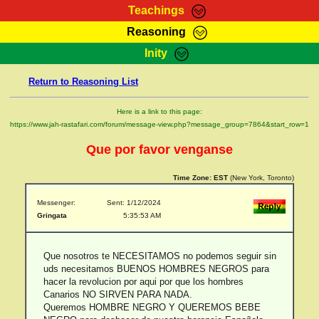
Teachings
Reasoning
RasTafarI Teachings
Inity
HomePage
Marcus Teachings
Return to Reasoning List
Sign-In
RasTafarI Forum
Bible Search
Here is a link to this page:
Jah Children Shop
https://www.jah-rastafari.com/forum/message-view.php?message_group=7864&start_row=1
Itations
Kebra Negast
Que por favor venganse
Support Elders
Contact
Time Zone:
EST
(New York, Toronto)
Messenger:
Sent: 1/12/2024
Gringata
5:35:53 AM
Que nosotros te NECESITAMOS no podemos seguir sin
uds necesitamos BUENOS HOMBRES NEGROS para
hacer la revolucion por aqui por que los hombres
Canarios NO SIRVEN PARA NADA.
Queremos HOMBRE NEGRO Y QUEREMOS BEBE