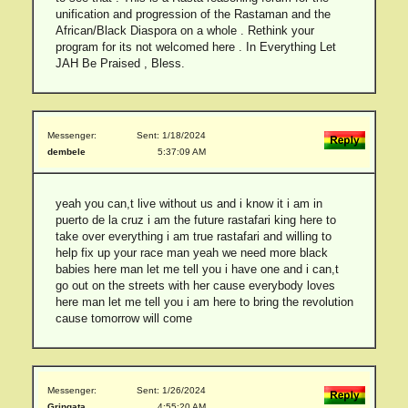
unification and progression of the Rastaman and the
African/Black Diaspora on a whole . Rethink your
program for its not welcomed here . In Everything Let
JAH Be Praised , Bless.
Messenger:
Sent: 1/18/2024
dembele
5:37:09 AM
yeah you can,t live without us and i know it i am in
puerto de la cruz i am the future rastafari king here to
take over everything i am true rastafari and willing to
help fix up your race man yeah we need more black
babies here man let me tell you i have one and i can,t
go out on the streets with her cause everybody loves
here man let me tell you i am here to bring the revolution
cause tomorrow will come
Messenger:
Sent: 1/26/2024
Gringata
4:55:20 AM