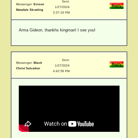
Sent:
Messenger:
Evison
1/27/2024
Matafale Skræling
2:37:16 PM
Arma Gideon, thankhs kingman! I see you!
Sent:
Messenger:
Black
1/27/2024
Christ Salvation
4:42:58 PM