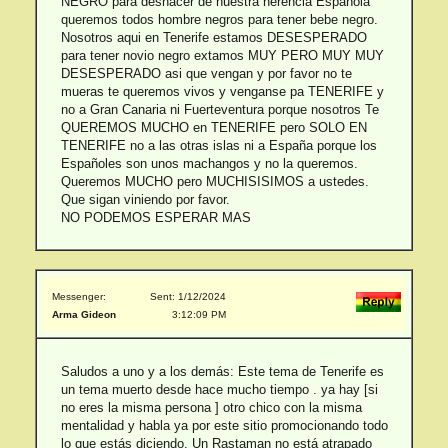
NEGRO para deshacer de nuestra herencia Española
queremos todos hombre negros para tener bebe negro.
Nosotros aqui en Tenerife estamos DESESPERADO
para tener novio negro extamos MUY PERO MUY MUY
DESESPERADO asi que vengan y por favor no te
mueras te queremos vivos y venganse pa TENERIFE y
no a Gran Canaria ni Fuerteventura porque nosotros Te
QUEREMOS MUCHO en TENERIFE pero SOLO EN
TENERIFE no a las otras islas ni a España porque los
Españoles son unos machangos y no la queremos.
Queremos MUCHO pero MUCHISISIMOS a ustedes.
Que sigan viniendo por favor.
NO PODEMOS ESPERAR MAS
Messenger:
Sent: 1/12/2024
Arma Gideon
3:12:09 PM
Saludos a uno y a los demás: Este tema de Tenerife es
un tema muerto desde hace mucho tiempo . ya hay [si
no eres la misma persona ] otro chico con la misma
mentalidad y habla ya por este sitio promocionando todo
lo que estás diciendo. Un Rastaman no está atrapado