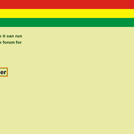
 Negast
ntact
 it can run
e forum for