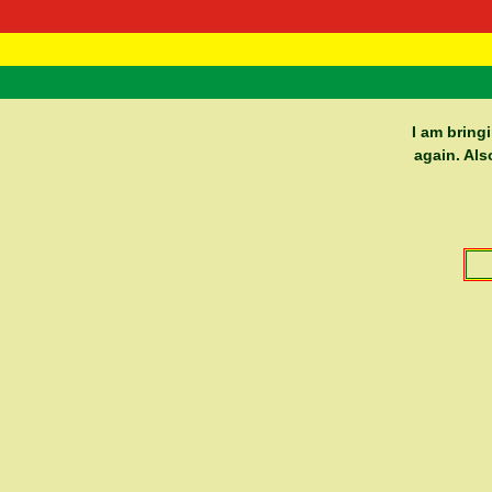
RasTafarI 
Home
I am bring
again. Als